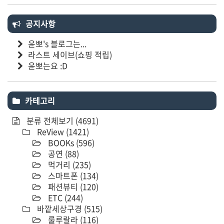
공지사항
윤뽀's 블로그는...
라스트 세이브(쇼핑 적립)
윤뽀는요 :D
카테고리
분류 전체보기
(4691)
ReView
(1421)
BOOKs
(596)
공연
(88)
먹거리
(235)
스마트폰
(134)
패션뷰티
(120)
ETC
(244)
바깥세상구경
(515)
룰루랄라
(116)