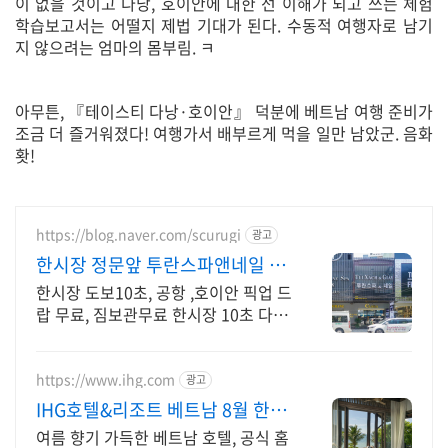
이 없을 것이고 다낭, 호이안에 대한 선 이해가 되고 쓰는 체험
학습보고서는 어떨지 제법 기대가 된다. 수동적 여행자로 남기
지 않으려는 엄마의 몸부림. ㅋ
아무튼, 『테이스티 다낭·호이안』 덕분에 베트남 여행 준비가
조금 더 즐거워졌다! 여행가서 배부르게 먹을 일만 남았군. 음화
홧!
https://blog.naver.com/scurugi
광고
한시장 정문앞 투란스파앤네일 2
시 전 방문 30% 할인
한시장 도보10초, 공항 ,호이안 픽업 드
랍 무료, 짐보관무료 한시장 10초 다낭
호이안 공항 픽업 드랍 무료 첫방20%
재방30% 12시이전
https://www.ihg.com
광고
IHG호텔&리조트 베트남 8월 한정
최저가 혜택
여름 향기 가득한 베트남 호텔, 공식 홈