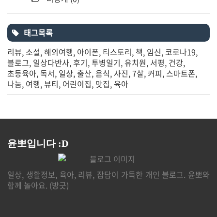
태그목록
리뷰
소설
해외여행
아이폰
티스토리
책
임신
코로나19
블로그
일상다반사
후기
투병일기
유치원
서평
건강
초등육아
독서
일상
출산
음식
사진
7살
커피
스마트폰
나눔
여행
뷰티
어린이집
맛집
육아
윤뽀입니다 :D
일상, 생활정보, 육아, 리뷰, 잡담이 가득한 개인 블로그. 윤뽀와
함께 놀아요. (방긋)