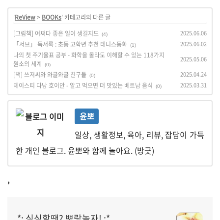
'
ReView
>
BOOKs
' 카테고리의 다른 글
[그림책] 어쩌다 좋은 일이 생길지도
2025.06.06
(4)
「서브」 독서록 : 초등 고학년 추천 테니스동화
2025.06.02
(1)
나의 첫 주기율표 공부 - 화학을 몰라도 이해할 수 있는 118가지
2025.05.06
원소의 세계
(0)
[책] 쓰저씨와 와글와글 친구들
2025.04.24
(0)
테이스티 다낭 호이안 - 알고 먹으면 더 맛있는 베트남 음식
2025.03.31
(0)
윤뽀
일상, 생활정보, 육아, 리뷰, 잡담이 가득
한 개인 블로그. 윤뽀와 함께 놀아요. (방긋)
,
*: 심심할땐? 뽀랑놀자! :*