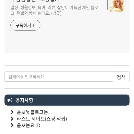
일상, 생활정보, 육아, 리뷰, 잡담이 가득한 개인 블로
그. 윤뽀와 함께 놀아요. (방긋)
구독하기
검색
공지사항
윤뽀's 블로그는...
라스트 세이브(쇼핑 적립)
윤뽀는요 :D