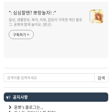
*: 심심할땐? 뽀랑놀자! :*
일상, 생활정보, 육아, 리뷰, 잡담이 가득한 개인 블로
그. 윤뽀와 함께 놀아요. (방긋)
구독하기
검색
공지사항
윤뽀's 블로그는...