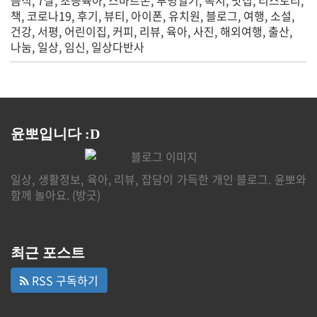
책
코로나19
후기
뷰티
아이폰
유치원
블로그
여행
소설
건강
서평
어린이집
커피
리뷰
육아
사진
해외여행
출산
나눔
일상
임신
일상다반사
윤뽀입니다 :D
일상, 생활정보, 육아, 리뷰, 잡담이 가득한 개인 블로그. 윤뽀와
함께 놀아요. (방긋)
최근 포스트
RSS 구독하기