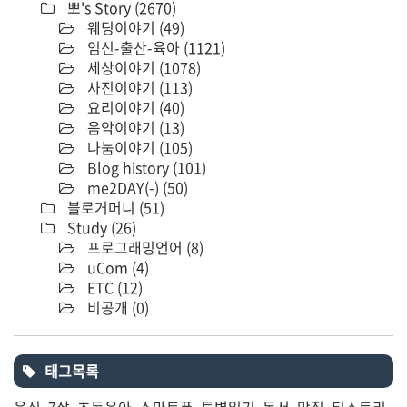
뽀's Story
(2670)
웨딩이야기
(49)
임신-출산-육아
(1121)
세상이야기
(1078)
사진이야기
(113)
요리이야기
(40)
음악이야기
(13)
나눔이야기
(105)
Blog history
(101)
me2DAY(-)
(50)
블로거머니
(51)
Study
(26)
프로그래밍언어
(8)
uCom
(4)
ETC
(12)
비공개
(0)
태그목록
음식
7살
초등육아
스마트폰
투병일기
독서
맛집
티스토리