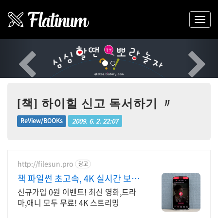
Previous
Nex
[책] 하이힐 신고 독서하기 〃
2009. 6. 2. 22:07
ReView/BOOKs
http://filesun.pro
광고
책 파일썬 초고속, 4K 실시간 보
기!
신규가입 0원 이벤트! 최신 영화,드라
마,애니 모두 무료! 4K 스트리밍