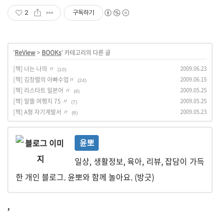
2
구독하기
'
ReView
>
BOOKs
' 카테고리의 다른 글
[책] 너는 나의 〃
2009.06.23
(10)
[책] 김창렬의 아빠수업〃
2009.06.15
(24)
[책] 리스타트 일본어 〃
2009.05.25
(4)
[책] 알뜰 여행지 75 〃
2009.05.25
(7)
[책] A형 자기계발서 〃
2009.05.23
(6)
윤뽀
일상, 생활정보, 육아, 리뷰, 잡담이 가득
한 개인 블로그. 윤뽀와 함께 놀아요. (방긋)
,