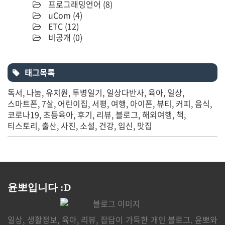
프로그래밍언어
(8)
uCom
(4)
ETC
(12)
비공개
(0)
태그목록
독서
나눔
유치원
투병일기
일상다반사
육아
일상
스마트폰
7살
어린이집
서평
여행
아이폰
뷰티
커피
음식
코로나19
초등육아
후기
리뷰
블로그
해외여행
책
티스토리
출산
사진
소설
건강
임신
맛집
윤뽀입니다 :D
일상, 생활정보, 육아, 리뷰, 잡담이 가득한 개인 블로그. 윤뽀와