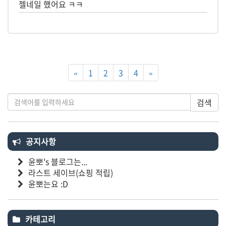
젤네일 했어요 ㅋㅋ
«
1
2
3
4
»
검색
공지사항
윤뽀's 블로그는...
라스트 세이브(쇼핑 적립)
윤뽀는요 :D
카테고리