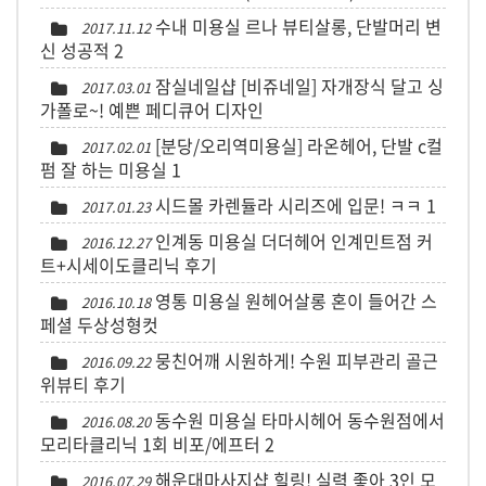
수내 미용실 르나 뷰티살롱, 단발머리 변
2017.11.12
신 성공적
2
잠실네일샵 [비쥬네일] 자개장식 달고 싱
2017.03.01
가폴로~! 예쁜 페디큐어 디자인
[분당/오리역미용실] 라온헤어, 단발 c컬
2017.02.01
펌 잘 하는 미용실
1
시드몰 카렌듈라 시리즈에 입문! ㅋㅋ
1
2017.01.23
인계동 미용실 더더헤어 인계민트점 커
2016.12.27
트+시세이도클리닉 후기
영통 미용실 원헤어살롱 혼이 들어간 스
2016.10.18
페셜 두상성형컷
뭉친어깨 시원하게! 수원 피부관리 골근
2016.09.22
위뷰티 후기
동수원 미용실 타마시헤어 동수원점에서
2016.08.20
모리타클리닉 1회 비포/에프터
2
해운대마사지샵 힐링! 실력 좋아 3인 모
2016.07.29