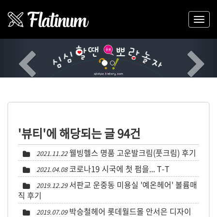
Previous
Nex
'뷰티'에 해당되는 글 94건
웰빙헬스 명품 고운발크림(풋크림) 후기
2021.11.22
코로나19 시국에 첫 펌을... T-T
2021.04.08
서판교 운중동 미용실 '예온헤어' 볼륨매
2019.12.29
직 후기
박승철헤어 롯데월드몰 안서은 디자이
2019.07.09