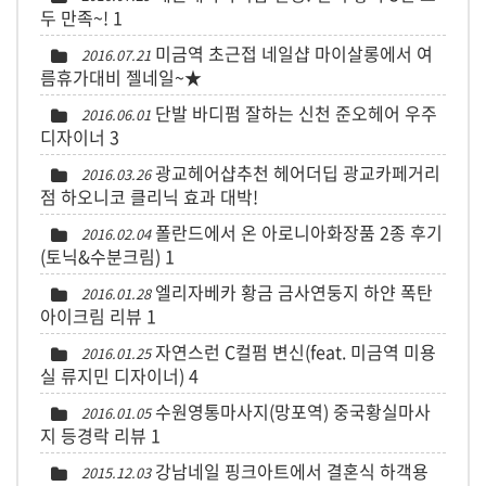
두 만족~!
1
미금역 초근접 네일샵 마이살롱에서 여
2016.07.21
름휴가대비 젤네일~★
단발 바디펌 잘하는 신천 준오헤어 우주
2016.06.01
디자이너
3
광교헤어샵추천 헤어더딥 광교카페거리
2016.03.26
점 하오니코 클리닉 효과 대박!
폴란드에서 온 아로니아화장품 2종 후기
2016.02.04
(토닉&수분크림)
1
엘리자베카 황금 금사연둥지 하얀 폭탄
2016.01.28
아이크림 리뷰
1
자연스런 C컬펌 변신(feat. 미금역 미용
2016.01.25
실 류지민 디자이너)
4
수원영통마사지(망포역) 중국황실마사
2016.01.05
지 등경락 리뷰
1
강남네일 핑크아트에서 결혼식 하객용
2015.12.03