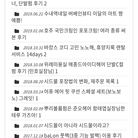
너, 단발펌 후기
2
수내역네일 버베인뷰티 이달의 아트 짱
2019.06.21
예쁨!
호주 국민크림인 포포크림! 여러 종류 써
2019.01.06
본 후기
바캉스 코디 고민 노노해, 휴양지룩 렌탈
2018.10.31
서비스 14days
2
위례미용실 메종드아이디헤어 단발C컬
2018.10.08
펌 후기 (민호실장님)
1
시드물 포장법의 변화, 재주문 목록
1
2018.08.20
어퓨 에어 핏 쿠션 스페셜 세트(보노보
2018.03.14
노) 그레잇!
1
뿌리볼륨펌은 준오헤어 함태엽실장님한
2018.02.09
테루 가즈아!
1
시드몰이 아니라 시드물이라고?
2018.01.07
baLon 풋팩(3중 기능 발팩) 이용 후기
2017.12.18