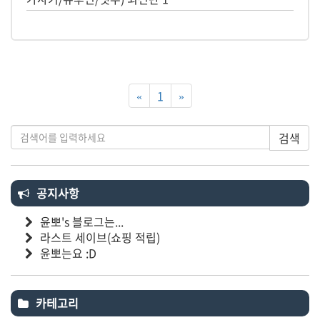
«
1
»
검색
공지사항
윤뽀's 블로그는...
라스트 세이브(쇼핑 적립)
윤뽀는요 :D
카테고리