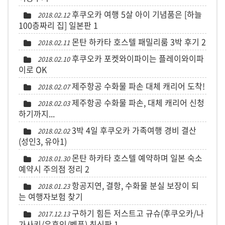
후쿠오카 여행 5살 아이 기념품은 [하늘
2018.02.12
100층짜리 집] 일본판
1
몬탄 하카타 호스텔 패밀리룸 3박 후기
2
2018.02.11
후쿠오카 포켓와이파이는 플레이와이파
2018.02.10
이로 OK
제주항공 수화물 파손 대체 캐리어 도착!
2018.02.07
제주항공 수화물 파손, 대체 캐리어 신청
2018.02.03
하기까지...
3박 4일 후쿠오카 가족여행 경비 결산
2018.02.02
(성인3, 유아1)
몬탄 하카타 호스텔 예약하며 일본 숙소
2018.01.30
예약시 주의점 정리
2
항공지연, 결항, 수화물 분실 보장이 되
2018.01.23
는 여행자보험 찾기
구하기 힘든 저스트고 규슈(후쿠오카/나
2017.12.13
가사키/유후인/벳푸) 최신판
1