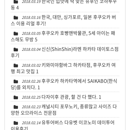
한국인 입맛에 딱 맞는 유후인 코하루우
2018.03.19
동
4
한국, 대만, 싱가포르, 일본 후쿠오카 버
2018.03.16
스 이용 리얼 후기!
후쿠오카 호빵맨박물관, 5세 아이는 패
2018.03.05
스해도 무방
5
신신(ShinShin)라멘 하카타 데이토스점
2018.03.04
후기
키와미야함바그 하카타점, 후쿠오카 여
2018.03.02
행 최고 맛집
1
후쿠오카 하카타역에서 SAIKABO(한식
2018.02.26
당)를 외치다.
1
다자이후 관광, 할 건 다 했다.
1
2018.02.25
캐널시티 포무노키, 종류많고 사이즈 다
2018.02.23
양한 오므라이스 전문점
유투어버스 다유벳 이코노미 데이투어
2018.02.14
이용후기