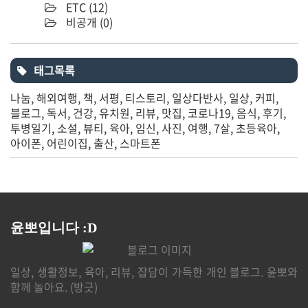
ETC
(12)
비공개
(0)
태그목록
나눔
해외여행
책
서평
티스토리
일상다반사
일상
커피
블로그
독서
건강
유치원
리뷰
맛집
코로나19
음식
후기
투병일기
소설
뷰티
육아
임신
사진
여행
7살
초등육아
아이폰
어린이집
출산
스마트폰
윤뽀입니다 :D
일상, 생활정보, 육아, 리뷰, 잡담이 가득한 개인 블로그. 윤뽀와
함께 놀아요. (방긋)