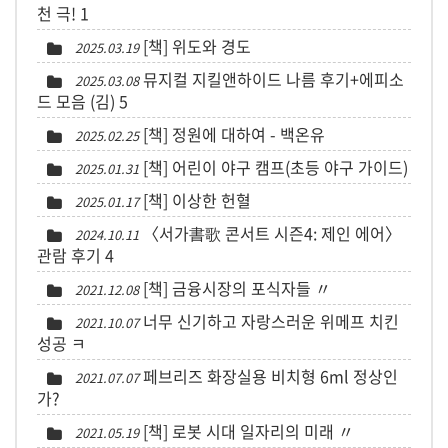
천 극!
1
[책] 위도와 경도
2025.03.19
뮤지컬 지킬앤하이드 나름 후기+에피소
2025.03.08
드 모음 (김)
5
[책] 정원에 대하여 - 백온유
2025.02.25
[책] 어린이 야구 캠프(초등 야구 가이드)
2025.01.31
[책] 이상한 헌혈
2025.01.17
〈서가書歌 콘서트 시즌4: 제인 에어〉
2024.10.11
관람 후기
4
[책] 금융시장의 포식자들 〃
2021.12.08
너무 신기하고 자랑스러운 위메프 치킨
2021.10.07
성공 ㅋ
페브리즈 화장실용 비치형 6ml 정상인
2021.07.07
가?
[책] 로봇 시대 일자리의 미래 〃
2021.05.19