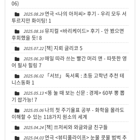
06)
연극 <나의 아저씨> 후기 - 우리 모두 서
2025.08.29
투르지만 화이팅!
1
뮤지컬 <바리케이드> 후기 - 안 봤으면
2025.08.16
후회했을 듯!
8
[책] 지뢰 글리코
5
2025.07.22
매일 따라 쓰는 빨간 머리 앤 - 따뜻한 영
2025.06.20
어 필사 힐링
7
「서브」 독서록 : 초등 고학년 추천 테
2025.06.02
니스동화
1
<똥 눌 때 보는 신문 : 경제> 60부 뽕 뽑
2025.05.13
기 쌉가능!
7
나의 첫 주기율표 공부 - 화학을 몰라도
2025.05.06
이해할 수 있는 118가지 원소의 세계
[책] 쓰저씨와 와글와글 친구들
2025.04.24
연극 <뷰티풀라이프> 눈물 콧물 범벅 추
2025.04.03