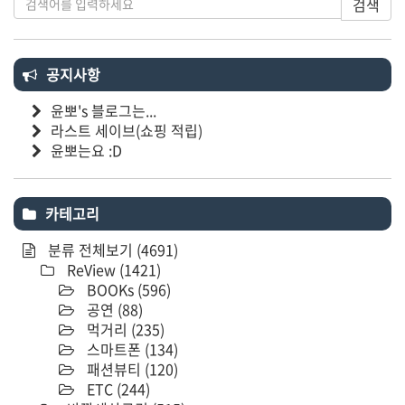
검색
공지사항
윤뽀's 블로그는...
라스트 세이브(쇼핑 적립)
윤뽀는요 :D
카테고리
분류 전체보기
(4691)
ReView
(1421)
BOOKs
(596)
공연
(88)
먹거리
(235)
스마트폰
(134)
패션뷰티
(120)
ETC
(244)