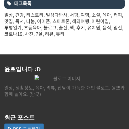
태그목록
일상
건강
티스토리
일상다반사
서평
여행
소설
육아
커피
맛집
독서
나눔
아이폰
스마트폰
해외여행
어린이집
투병일기
초등육아
블로그
출산
책
후기
유치원
음식
임신
코로나19
사진
7살
리뷰
뷰티
윤뽀입니다 :D
일상, 생활정보, 육아, 리뷰, 잡담이 가득한 개인 블로그. 윤뽀와
함께 놀아요. (방긋)
최근 포스트
RSS 구독하기