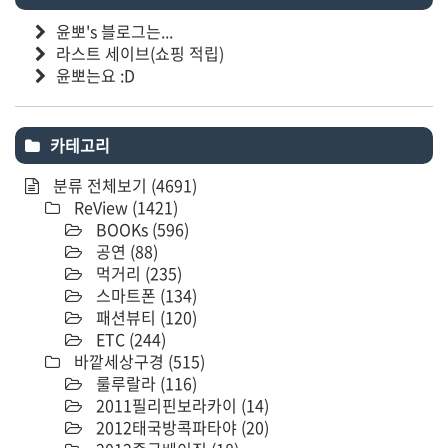
윤뽀's 블로그는...
라스트 세이브(쇼핑 적립)
윤뽀는요 :D
카테고리
분류 전체보기
(4691)
ReView
(1421)
BOOKs
(596)
공연
(88)
먹거리
(235)
스마트폰
(134)
패션뷰티
(120)
ETC
(244)
바깥세상구경
(515)
룰루랄라
(116)
2011필리핀보라카이
(14)
2012태국방콕파타야
(20)