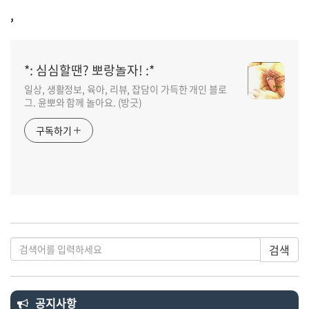
,
*: 심심할땐? 뽀랑놀자! :*
일상, 생활정보, 육아, 리뷰, 잡담이 가득한 개인 블로
그. 윤뽀와 함께 놀아요. (방긋)
구독하기
검색
공지사항