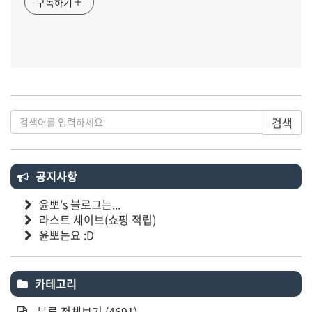
구독하기
검색
공지사항
윤뽀's 블로그는...
라스트 세이브(쇼핑 적립)
윤뽀는요 :D
카테고리
분류 전체보기
(4691)