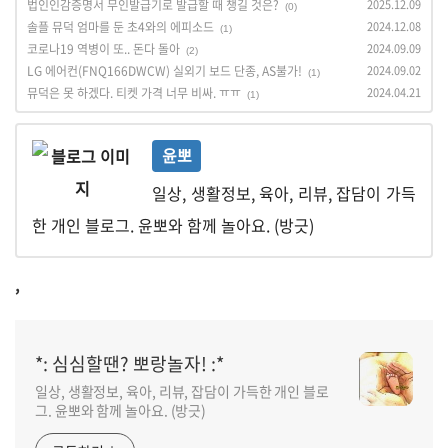
법인인감증명서 무인발급기로 발급할 때 챙길 것은?
2025.12.09
(0)
솔플 뮤덕 엄마를 둔 초4와의 에피소드
2024.12.08
(1)
코로나19 역병이 또.. 돈다 돌아
2024.09.09
(2)
LG 에어컨(FNQ166DWCW) 실외기 보드 단종, AS불가!
2024.09.02
(1)
뮤덕은 못 하겠다. 티켓 가격 너무 비싸. ㅠㅠ
2024.04.21
(1)
윤뽀
일상, 생활정보, 육아, 리뷰, 잡담이 가득
한 개인 블로그. 윤뽀와 함께 놀아요. (방긋)
,
*: 심심할땐? 뽀랑놀자! :*
일상, 생활정보, 육아, 리뷰, 잡담이 가득한 개인 블로
그. 윤뽀와 함께 놀아요. (방긋)