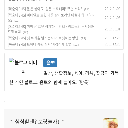
[똑순이SNS] 알은 싫어요! 알은 부화해라! 무슨 소리?
2012.01.08
(11)
[똑순이SNS] 이메일로 트윗 내용 받아보려면 어떻게 해야 하나
2012.01.06
요?
(12)
[똑순이SNS] 이미 쓴 트윗 삭제하는 방법 / 리트윗의 무서움과
2012.01.01
트윗 삭제
(10)
[똑순이SNS] 첫 트윗을 날려봅시다. 트윗하는 방법.
2011.12.28
(12)
[똑순이SNS] 트위터 회원 탈퇴/계정삭제 방법
2011.12.25
(11)
윤뽀
일상, 생활정보, 육아, 리뷰, 잡담이 가득
한 개인 블로그. 윤뽀와 함께 놀아요. (방긋)
,
*: 심심할땐? 뽀랑놀자! :*