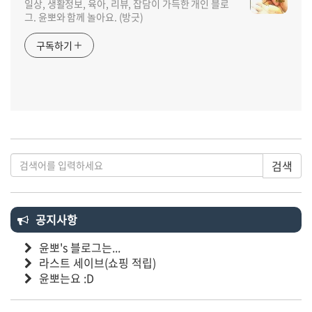
일상, 생활정보, 육아, 리뷰, 잡담이 가득한 개인 블로
그. 윤뽀와 함께 놀아요. (방긋)
구독하기
검색
공지사항
윤뽀's 블로그는...
라스트 세이브(쇼핑 적립)
윤뽀는요 :D