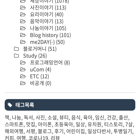
세상이야기
(1078)
사진이야기
(113)
요리이야기
(40)
음악이야기
(13)
나눔이야기
(105)
Blog history
(101)
me2DAY(-)
(50)
블로거머니
(51)
Study
(26)
프로그래밍언어
(8)
uCom
(4)
ETC
(12)
비공개
(0)
태그목록
책
나눔
독서
사진
소설
뷰티
음식
육아
임신
건강
출산
스마트폰
맛집
아이폰
초등육아
일상
유치원
티스토리
7살
해외여행
서평
블로그
후기
어린이집
일상다반사
투병일기
커피
여행
코로나19
리뷰