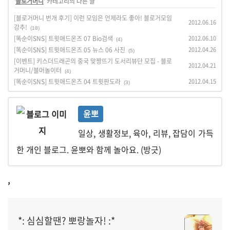
'
블로거머니
' 카테고리의 다른 글
[블로거머니 번개 후기] 이런 모임은 언제라도 좋아! 블로거모임
2012.06.16
강추!
(18)
[똑순이SNS] 트윗애드온즈 07 Bio검색
2012.06.10
(4)
[똑순이SNS] 트윗애드온즈 05 뉴스 06 사진
2012.04.26
(5)
[이벤트] 키스더드래곤의 중국 맞짱뜨기 도서리뷰단 모집 - 블로
2012.04.21
거머니/블머놀이터
(4)
[똑순이SNS] 트윗애드온즈 04 트윗판도라
2012.04.15
(3)
윤뽀
일상, 생활정보, 육아, 리뷰, 잡담이 가득
한 개인 블로그. 윤뽀와 함께 놀아요. (방긋)
,
*: 심심할땐? 뽀랑놀자! :*