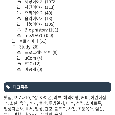
세상이야기
(1078)
사진이야기
(113)
요리이야기
(40)
음악이야기
(13)
나눔이야기
(105)
Blog history
(101)
me2DAY(-)
(50)
블로거머니
(51)
Study
(26)
프로그래밍언어
(8)
uCom
(4)
ETC
(12)
비공개
(0)
태그목록
맛집
코로나19
7살
아이폰
리뷰
해외여행
커피
어린이집
책
소설
육아
후기
출산
투병일기
나눔
서평
스마트폰
일상다반사
독서
일상
건강
블로그
사진
초등육아
임신
뷰티
여행
티스토리
유치원
음식