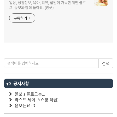
일상, 생활정보, 육아, 리뷰, 잡담이 가득한 개인 블로
그. 윤뽀와 함께 놀아요. (방긋)
구독하기
검색
공지사항
윤뽀's 블로그는...
라스트 세이브(쇼핑 적립)
윤뽀는요 :D