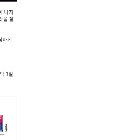
이 나지
맛을 잘
소심하게
박 3일