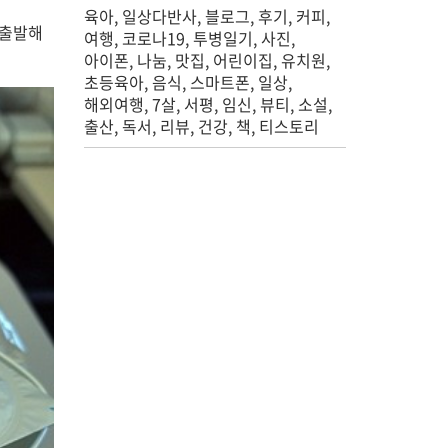
육아
일상다반사
블로그
후기
커피
 출발해
여행
코로나19
투병일기
사진
아이폰
나눔
맛집
어린이집
유치원
초등육아
음식
스마트폰
일상
해외여행
7살
서평
임신
뷰티
소설
출산
독서
리뷰
건강
책
티스토리