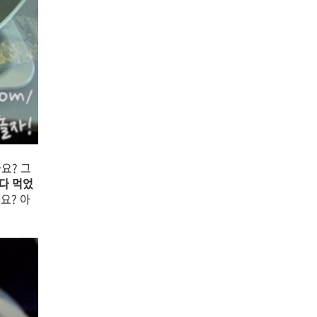
요? 그
다 먹었
요? 아