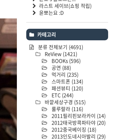
라스트 세이브(쇼핑 적립)
윤뽀는요 :D
카테고리
분류 전체보기
(4691)
ReView
(1421)
BOOKs
(596)
공연
(88)
먹거리
(235)
스마트폰
(134)
패션뷰티
(120)
ETC
(244)
바깥세상구경
(515)
룰루랄라
(116)
2011필리핀보라카이
(14)
2012태국방콕파타야
(20)
2012중국베이징
(18)
2013인도네시아발리
(29)