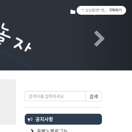
Next
티스토리툴바
Tistory
*: 심심할땐? 뽀랑놀자! :*
구독하기
검색
공지사항
윤뽀's 블로그는...