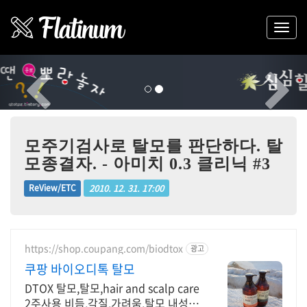
Previous
Nex
모주기검사로 탈모를 판단하다. 탈
모종결자. - 아미치 0.3 클리닉 #3
2010. 12. 31. 17:00
ReView/ETC
https://shop.coupang.com/biodtox
광고
쿠팡 바이오디톡 탈모
DTOX 탈모,탈모,hair and scalp care
2주사용 비듬,각질,가려움,탈모 내성완