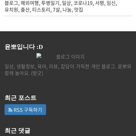
블로그
해외여행
투병일기
일상
코로나19
서평
임신
유치원
출산
티스토리
7살
나눔
맛집
윤뽀입니다 :D
일상, 생활정보, 육아, 리뷰, 잡담이 가득한 개인 블로그. 윤뽀와
함께 놀아요. (방긋)
최근 포스트
RSS 구독하기
최근 댓글