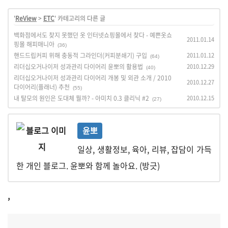
'
ReView
>
ETC
' 카테고리의 다른 글
백화점에서도 찾지 못했던 옷 인터넷쇼핑몰에서 찾다 - 예쁜옷쇼
2011.01.14
핑몰 해피매니아
(36)
핸드드립커피 위해 충동적 그라인더(커피분쇄기) 구입
2011.01.12
(64)
리더십오거나이저 성과관리 다이어리 윤뽀의 활용법
2010.12.29
(40)
리더십오거나이저 성과관리 다이어리 개봉 및 외관 소개 / 2010
2010.12.27
다이어리(플래너) 추천
(55)
내 탈모의 원인은 도대체 뭘까? - 아미치 0.3 클리닉 #2
2010.12.15
(27)
윤뽀
일상, 생활정보, 육아, 리뷰, 잡담이 가득
한 개인 블로그. 윤뽀와 함께 놀아요. (방긋)
,