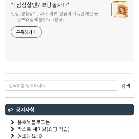
*: 심심할땐? 뽀랑놀자! :*
일상, 생활정보, 육아, 리뷰, 잡담이 가득한 개인 블로
그. 윤뽀와 함께 놀아요. (방긋)
구독하기
검색
공지사항
윤뽀's 블로그는...
라스트 세이브(쇼핑 적립)
윤뽀는요 :D