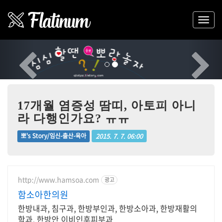
Previous
Nex
17개월 염증성 땀띠, 아토피 아니
라 다행인가요? ㅠㅠ
2015. 7. 7. 06:00
뽀's Story/임신-출산-육아
http://www.hamsoa.com
광고
함소아한의원
한방내과, 침구과, 한방부인과, 한방소아과, 한방재활의
학과, 한방안 이비인후피부과