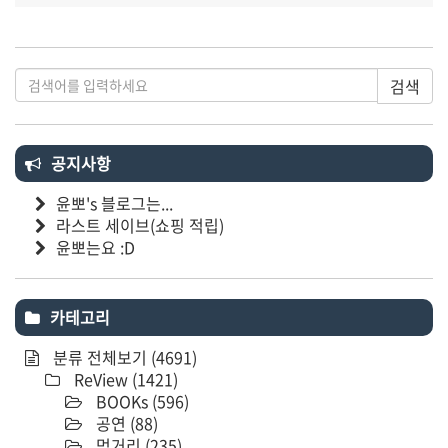
검색
공지사항
윤뽀's 블로그는...
라스트 세이브(쇼핑 적립)
윤뽀는요 :D
카테고리
분류 전체보기
(4691)
ReView
(1421)
BOOKs
(596)
공연
(88)
먹거리
(235)