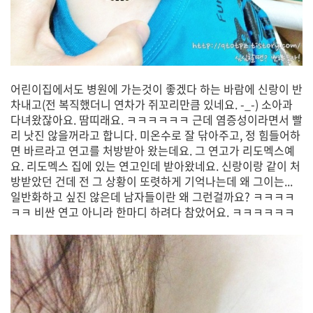
어린이집에서도 병원에 가는것이 좋겠다 하는 바람에 신랑이 반
차내고(전 복직했더니 연차가 쥐꼬리만큼 있네요. -_-) 소아과
다녀왔잖아요. 땀띠래요. ㅋㅋㅋㅋㅋㅋ 근데 염증성이라면서 빨
리 낫진 않을꺼라고 합니다. 미온수로 잘 닦아주고, 정 힘들어하
면 바르라고 연고를 처방받아 왔는데요. 그 연고가 리도멕스예
요. 리도멕스 집에 있는 연고인데 받아왔네요. 신랑이랑 같이 처
방받았던 건데 전 그 상황이 또렷하게 기억나는데 왜 그이는...
일반화하고 싶진 않은데 남자들이란 왜 그런걸까요? ㅋㅋㅋㅋ
ㅋㅋ 비싼 연고 아니라 한마디 하려다 참았어요. ㅋㅋㅋㅋㅋㅋ