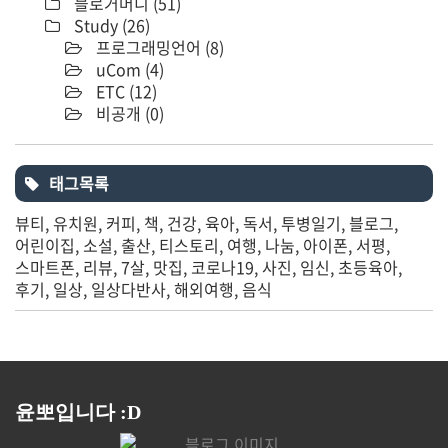
블로거머니
(51)
Study
(26)
프로그래밍언어
(8)
uCom
(4)
ETC
(12)
비공개
(0)
태그목록
뷰티
유치원
커피
책
건강
육아
독서
투병일기
블로그
어린이집
소설
출산
티스토리
여행
나눔
아이폰
서평
스마트폰
리뷰
7살
맛집
코로나19
사진
임신
초등육아
후기
일상
일상다반사
해외여행
음식
윤뽀입니다 :D