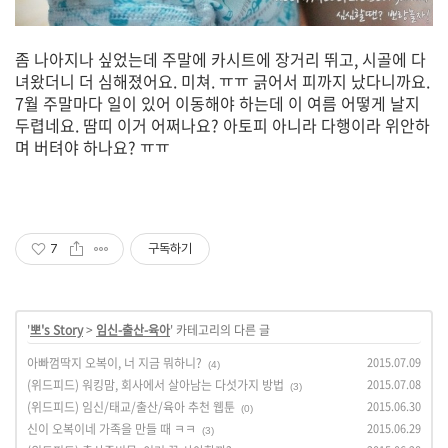
좀 나아지나 싶었는데 주말에 카시트에 장거리 뛰고, 시골에 다
녀왔더니 더 심해졌어요. 미쳐. ㅠㅠ 긁어서 피까지 났다니까요.
7월 주말마다 일이 있어 이동해야 하는데 이 여름 어떻게 날지
두렵네요. 땀띠 이거 어쩌나요? 아토피 아니라 다행이라 위안하
며 버텨야 하나요? ㅠㅠ
7
구독하기
'
뽀's Story
>
임신-출산-육아
' 카테고리의 다른 글
아빠껌딱지 오복이, 너 지금 뭐하니?
2015.07.09
(4)
(위드피드) 워킹맘, 회사에서 살아남는 다섯가지 방법
2015.07.08
(3)
(위드피드) 임신/태교/출산/육아 추천 웹툰
2015.06.30
(0)
신이 오복이네 가족을 만들 때 ㅋㅋ
2015.06.29
(3)