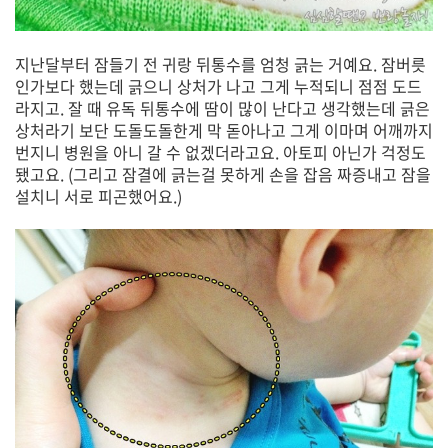
지난달부터 잠들기 전 귀랑 뒤통수를 엄청 긁는 거예요. 잠버릇
인가보다 했는데 긁으니 상처가 나고 그게 누적되니 점점 도드
라지고. 잘 때 유독 뒤통수에 땀이 많이 난다고 생각했는데 긁은
상처라기 보단 도돌도돌한게 막 돋아나고 그게 이마며 어깨까지
번지니 병원을 아니 갈 수 없겠더라고요. 아토피 아닌가 걱정도
됐고요. (그리고 잠결에 긁는걸 못하게 손을 잡음 짜증내고 잠을
설치니 서로 피곤했어요.)