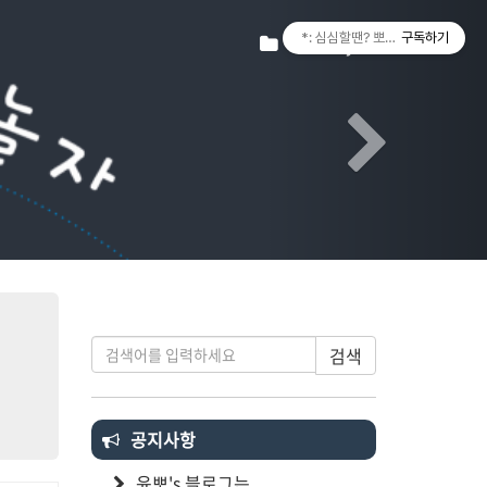
Next
티스토리툴바
Tistory
*: 심심할땐? 뽀랑놀자! :*
구독하기
검색
공지사항
윤뽀's 블로그는...