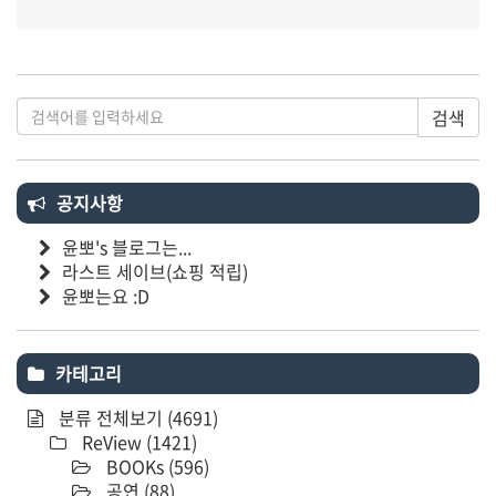
검색
공지사항
윤뽀's 블로그는...
라스트 세이브(쇼핑 적립)
윤뽀는요 :D
카테고리
분류 전체보기
(4691)
ReView
(1421)
BOOKs
(596)
공연
(88)