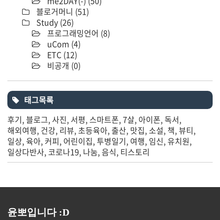
me2DAY(-)
(50)
블로거머니
(51)
Study
(26)
프로그래밍언어
(8)
uCom
(4)
ETC
(12)
비공개
(0)
태그목록
후기
블로그
사진
서평
스마트폰
7살
아이폰
독서
해외여행
건강
리뷰
초등육아
출산
맛집
소설
책
뷰티
일상
육아
커피
어린이집
투병일기
여행
임신
유치원
일상다반사
코로나19
나눔
음식
티스토리
윤뽀입니다 :D