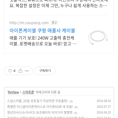
요. 복잡한 설정은 이제 그만, 누구나 쉽게 사용하는 스마
트한 즐거움을 경험하세요.
http://m.coupang.com
광고
아이폰케이블 쿠팡 애플사 케이블
애플 기기 보호! 240W 고출력 충전케
이블. 로켓배송으로 오늘 바로! 믿고 사
는 애플사 케이블! 끊김 없는 빠른 충전
으로 효율 UP.
4
구독하기
'
ReView
>
스마트폰
' 카테고리의 다른 글
스냅스어플, 20일 포토일기 작성하면 무료출판!
2016.08.03
(3)
특별한 이니셜아이폰케이스로 아이폰6S에 새 옷을!
2016.07.27
(0)
청년의사(나는의사다) 보조배터리 아이디어 짱짱맨
2016.04.25
(2)