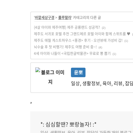
'
바깥세상구경
>
룰루랄라
' 카테고리의 다른 글
(4살 아이와 제주여행) 제주 공룡랜드 성공적?
(2)
제주도 서귀포 호텔 추천 그랜드메르 호텔 아이와 함께 스위트룸 ♥
제주도 애월 게스트하우스 <풍경> 후기 - 오션뷰에 가성비 갑!
(1)
뇌수술 후 첫 비행기! 제주도 여행 준비 중~!
(4)
4세 아이와 나들이 <국립한글박물관> 무료로 뽕 뽑기
(1)
윤뽀
일상, 생활정보, 육아, 리뷰, 잡
,
*: 심심할땐? 뽀랑놀자! :*
일상, 생활정보, 육아, 리뷰, 잡담이 가득한 개인 블로그.