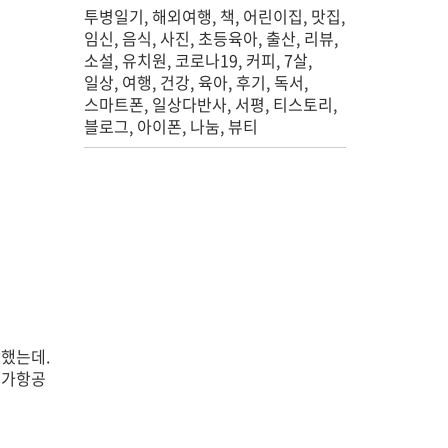
투병일기
해외여행
책
어린이집
맛집
임신
음식
사진
초등육아
출산
리뷰
소설
유치원
코로나19
커피
7살
일상
여행
건강
육아
후기
독서
스마트폰
일상다반사
서평
티스토리
블로그
아이폰
나눔
뷰티
각했는데.
저가항공