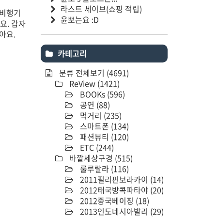
라스트 세이브(쇼핑 적립)
 비행기
윤뽀는요 :D
요. 갑자
아요.
카테고리
분류 전체보기
(4691)
ReView
(1421)
BOOKs
(596)
공연
(88)
먹거리
(235)
스마트폰
(134)
패션뷰티
(120)
ETC
(244)
바깥세상구경
(515)
룰루랄라
(116)
2011필리핀보라카이
(14)
2012태국방콕파타야
(20)
2012중국베이징
(18)
2013인도네시아발리
(29)