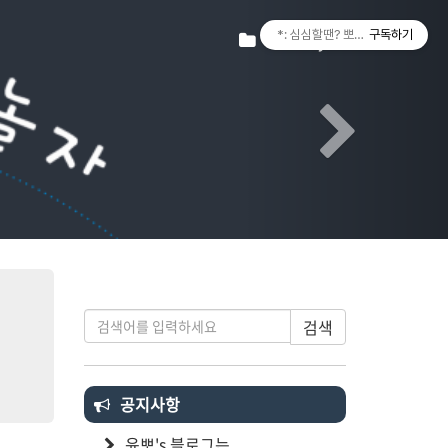
Next
티스토리툴바
Tistory
*: 심심할땐? 뽀랑놀자! :*
구독하기
검색
공지사항
윤뽀's 블로그는...