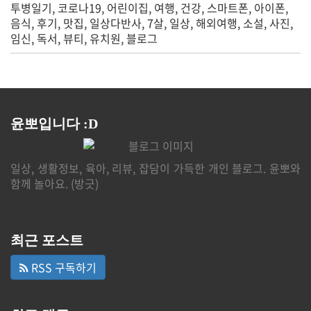
투병일기
코로나19
어린이집
여행
건강
스마트폰
아이폰
음식
후기
맛집
일상다반사
7살
일상
해외여행
소설
사진
임신
독서
뷰티
유치원
블로그
윤뽀입니다 :D
일상, 생활정보, 육아, 리뷰, 잡담이 가득한 개인 블로그. 윤뽀와
함께 놀아요. (방긋)
최근 포스트
RSS 구독하기