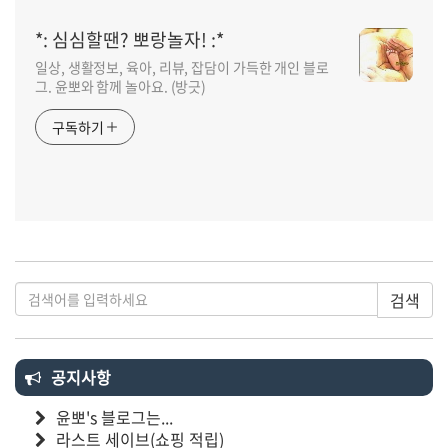
*: 심심할땐? 뽀랑놀자! :*
일상, 생활정보, 육아, 리뷰, 잡담이 가득한 개인 블로
그. 윤뽀와 함께 놀아요. (방긋)
구독하기
검색
공지사항
윤뽀's 블로그는...
라스트 세이브(쇼핑 적립)