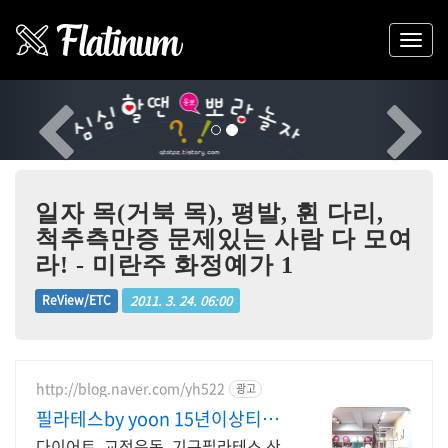
Previous
Nex
일자 목(거북 목), 평발, 휜 다리,
척추측만증 문제있는 사람 다 모여
라! - 미란주 화정예가 1
2011. 3. 24. 06:00
ReView/ETC
http://blog.naver.com/yh522
광고
필라테스by yoon 15년이상티칭
경력 원장직강
다이어트, 교정운동. 기구필라테스.산