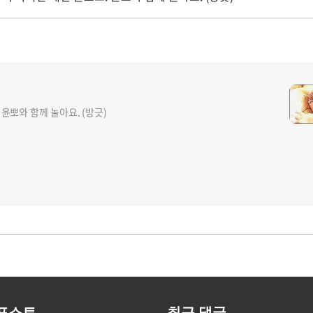
 윤뽀와 함께 놀아요. (방긋)
포스트
최근 댓글