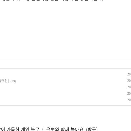
20
플추천]
20
(13)
20
20
20
담이 가득한 개인 블로그. 윤뽀와 함께 놀아요. (방긋)