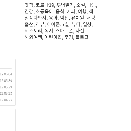
맛집
코로나19
투병일기
소설
나눔
건강
초등육아
음식
커피
여행
책
일상다반사
육아
임신
유치원
서평
출산
리뷰
아이폰
7살
뷰티
일상
티스토리
독서
스마트폰
사진
해외여행
어린이집
후기
블로그
12.06.04
12.05.30
12.05.29
12.05.23
12.04.25