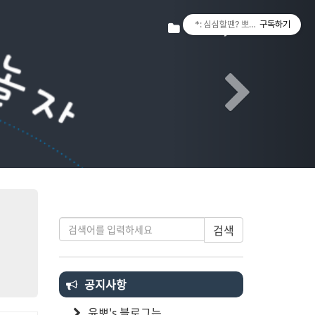
Next
티스토리툴바
Tistory
*: 심심할땐? 뽀랑놀자! :*
구독하기
검색
공지사항
윤뽀's 블로그는...