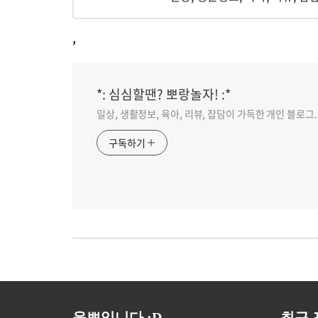
,
*: 심심할땐? 뽀랑놀자! :*
일상, 생활정보, 육아, 리뷰, 잡담이 가득한 개인 블로그.
구독하기
윤뽀입니다 :D
최근 