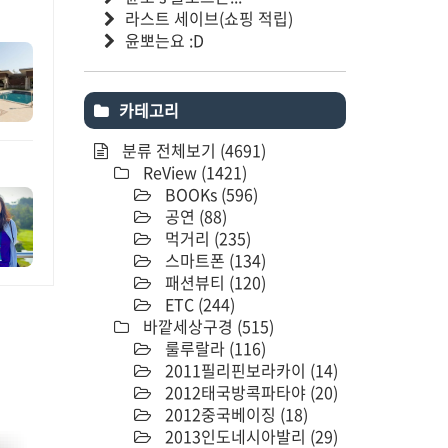
라스트 세이브(쇼핑 적립)
윤뽀는요 :D
카테고리
분류 전체보기
(4691)
ReView
(1421)
BOOKs
(596)
공연
(88)
먹거리
(235)
스마트폰
(134)
패션뷰티
(120)
ETC
(244)
바깥세상구경
(515)
룰루랄라
(116)
2011필리핀보라카이
(14)
2012태국방콕파타야
(20)
2012중국베이징
(18)
2013인도네시아발리
(29)