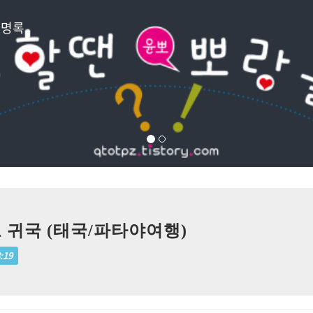
방명록
 귀국 (태국/파타야여행)
8:19