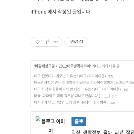
iPhone 에서 작성된 글입니다.
1
구독하기
'
바깥세상구경
>
2012태국방콕파타야
' 카테고리의 다른 글
태국 전봇대가 네모난 이유는? (태국/파타야여행)
(17)
태국관광청이 만든 어메이징 타일랜드 파타야여행하기 [스마트폰어
태국 화장실에 들어가서 빵 터진 이유는? (태국/파타야여행)
(19)
태국, 파타야로 해외 워크샵 다녀오겠습니다 (--)(__)
(30)
야자수가 먹고싶었던 그의 최후 [동남아 태국 방콕]
(12)
윤뽀
일상, 생활정보, 육아, 리뷰, 잡