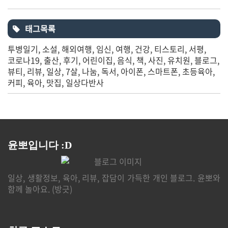
태그목록
투병일기
소설
해외여행
임신
여행
건강
티스토리
서평
코로나19
출산
후기
어린이집
음식
책
사진
유치원
블로그
뷰티
리뷰
일상
7살
나눔
독서
아이폰
스마트폰
초등육아
커피
육아
맛집
일상다반사
윤뽀입니다 :D
일상, 생활정보, 육아, 리뷰, 잡담이 가득한 개인 블로그. 윤뽀와
함께 놀아요. (방긋)