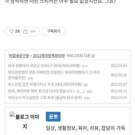
가 정착되면 이런 스티커는 아무 필요 없겠지만요. 그죠?
28
구독하기
'
바깥세상구경
>
2012태국방콕파타야
' 카테고리의 다른 글
태국 전봇대가 네모난 이유는? (태국/파타야여행)
2012.06.04
(17)
태국관광청이 만든 어메이징 타일랜드 파타야여행하기 [스마트
2012.05.30
폰어플추천]
(13)
비스트랑 같은 비행기타고 귀국 (태국/파타야여행)
2012.05.27
(6)
태국, 파타야로 해외 워크샵 다녀오겠습니다 (--)(__)
2012.05.23
(30)
야자수가 먹고싶었던 그의 최후 [동남아 태국 방콕]
2012.04.25
(12)
윤뽀
일상, 생활정보, 육아, 리뷰, 잡담이 가득