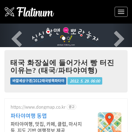
Previous
Nex
태국 화장실에 들어가서 빵 터진
이유는? (태국/파타야여행)
2012. 5. 29. 06:00
바깥세상구경/2012태국방콕파타야
https://www.dongmap.co.kr
광고
파타야여행 동맵
파타야여행, 맛집, 카페, 클럽, 마사지
등, 지도 기반 여행정보 제공