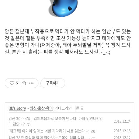
암튼 철분제 부작용으로 먹다가 안 먹다가 하는 임산부도 있는
것 같은데 철분 부족하면 조산 가능성 높아지고 태아에게도 안
좋은 영향이 가니(저체중아, 태아 두뇌발달 저하) 꼭 챙겨 드시
길. 분만 시 흘리는 피를 생각 해서라도 드시길. -_-;;
5
구독하기
'
뽀's Story
>
임신-출산-육아
' 카테고리의 다른 글
임신 30주 4일 - 입체초음파로 오복이 만나다! 아빠 닮았나? 엄
2013.12.24
마 닮았나?
(5)
[태교책] 아가야 엄마는 너를 기다리며 시를 읽는다 〃
2013.12.15
(5)
임신 28주 증상과 함께 알아보는 오복이 엄마 상태 -_-
2013.12.12
(3)