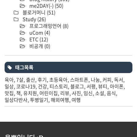
me2DAY(-)
(50)
블로거머니
(51)
Study
(26)
프로그래밍언어
(8)
uCom
(4)
ETC
(12)
비공개
(0)
태그목록
육아
7살
출산
후기
초등육아
스마트폰
나눔
커피
독서
일상
코로나19
건강
티스토리
블로그
서평
뷰티
아이폰
맛집
책
유치원
어린이집
리뷰
사진
임신
소설
음식
일상다반사
투병일기
해외여행
여행