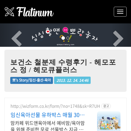
Previous
Nex
보건소 철분제 수령후기 - 헤모포
스 정 / 헤모큐플러스
2013. 12. 14. 14:46
뽀's Story/임신-출산-육아
http://wizform.co.kr/form/?no=1748&sk=R7UH
광고
임신육아선물 유하박스 매월 300
명 추첨
맘카페 위드앤육아에서 예비맘/육아맘
을 위해 준비한 무료 선물박스 지금 신