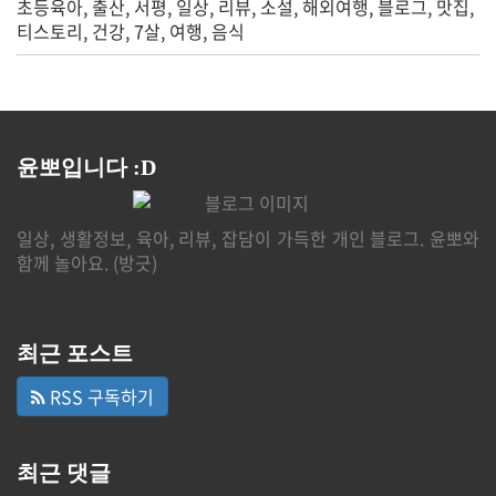
초등육아
출산
서평
일상
리뷰
소설
해외여행
블로그
맛집
티스토리
건강
7살
여행
음식
윤뽀입니다 :D
일상, 생활정보, 육아, 리뷰, 잡담이 가득한 개인 블로그. 윤뽀와
함께 놀아요. (방긋)
최근 포스트
RSS 구독하기
최근 댓글