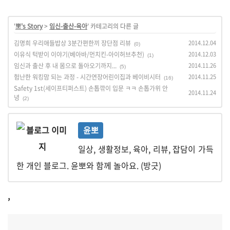
'
뽀's Story
>
임신-출산-육아
' 카테고리의 다른 글
김명희 우리애들밥상 3분간편한끼 장단점 리뷰
2014.12.04
(0)
이유식 턱받이 이야기(베아바/먼치킨-아이허브추천)
2014.12.03
(1)
임신과 출산 후 내 몸으로 돌아오기까지...
2014.11.26
(5)
험난한 워킹맘 되는 과정 - 시간연장어린이집과 베이비시터
2014.11.25
(16)
Safety 1st(세이프티퍼스트) 손톱깎이 입문 ㅋㅋ 손톱가위 안
2014.11.24
녕
(2)
윤뽀
일상, 생활정보, 육아, 리뷰, 잡담이 가득
한 개인 블로그. 윤뽀와 함께 놀아요. (방긋)
,