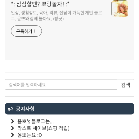
*: 심심할땐? 뽀랑놀자! :*
일상, 생활정보, 육아, 리뷰, 잡담이 가득한 개인 블로
그. 윤뽀와 함께 놀아요. (방긋)
구독하기
검색
공지사항
윤뽀's 블로그는...
라스트 세이브(쇼핑 적립)
윤뽀는요 :D