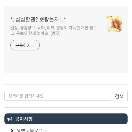
*: 심심할땐? 뽀랑놀자! :*
일상, 생활정보, 육아, 리뷰, 잡담이 가득한 개인 블로
그. 윤뽀와 함께 놀아요. (방긋)
구독하기
검색
공지사항
윤뽀's 블로그는...