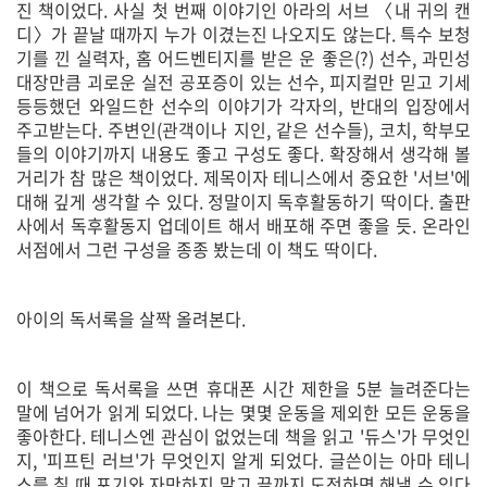
진 책이었다. 사실 첫 번째 이야기인 아라의 서브 〈내 귀의 캔
디〉가 끝날 때까지 누가 이겼는진 나오지도 않는다. 특수 보청
기를 낀 실력자, 홈 어드벤티지를 받은 운 좋은(?) 선수, 과민성
대장만큼 괴로운 실전 공포증이 있는 선수, 피지컬만 믿고 기세
등등했던 와일드한 선수의 이야기가 각자의, 반대의 입장에서
주고받는다. 주변인(관객이나 지인, 같은 선수들), 코치, 학부모
들의 이야기까지 내용도 좋고 구성도 좋다. 확장해서 생각해 볼
거리가 참 많은 책이었다. 제목이자 테니스에서 중요한 '서브'에
대해 깊게 생각할 수 있다. 정말이지 독후활동하기 딱이다. 출판
사에서 독후활동지 업데이트 해서 배포해 주면 좋을 듯. 온라인
서점에서 그런 구성을 종종 봤는데 이 책도 딱이다.
아이의 독서록을 살짝 올려본다.
이 책으로 독서록을 쓰면 휴대폰 시간 제한을 5분 늘려준다는
말에 넘어가 읽게 되었다. 나는 몇몇 운동을 제외한 모든 운동을
좋아한다. 테니스엔 관심이 없었는데 책을 읽고 '듀스'가 무엇인
지, '피프틴 러브'가 무엇인지 알게 되었다. 글쓴이는 아마 테니
스를 칠 때 포기와 자만하지 말고 끝까지 도전하면 해낼 수 있다