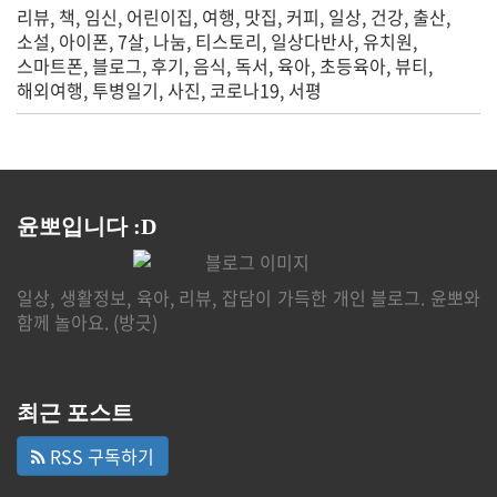
리뷰
책
임신
어린이집
여행
맛집
커피
일상
건강
출산
소설
아이폰
7살
나눔
티스토리
일상다반사
유치원
스마트폰
블로그
후기
음식
독서
육아
초등육아
뷰티
해외여행
투병일기
사진
코로나19
서평
윤뽀입니다 :D
일상, 생활정보, 육아, 리뷰, 잡담이 가득한 개인 블로그. 윤뽀와
함께 놀아요. (방긋)
최근 포스트
RSS 구독하기