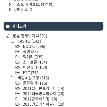
라스트 세이브(쇼핑 적립)
윤뽀는요 :D
카테고리
분류 전체보기
(4691)
ReView
(1421)
BOOKs
(596)
공연
(88)
먹거리
(235)
스마트폰
(134)
패션뷰티
(120)
ETC
(244)
바깥세상구경
(515)
룰루랄라
(116)
2011필리핀보라카이
(14)
2012태국방콕파타야
(20)
2012중국베이징
(18)
2013인도네시아발리
(29)