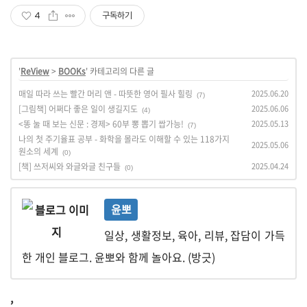
4
구독하기
'
ReView
>
BOOKs
' 카테고리의 다른 글
매일 따라 쓰는 빨간 머리 앤 - 따뜻한 영어 필사 힐링
2025.06.20
(7)
[그림책] 어쩌다 좋은 일이 생길지도
2025.06.06
(4)
<똥 눌 때 보는 신문 : 경제> 60부 뽕 뽑기 쌉가능!
2025.05.13
(7)
나의 첫 주기율표 공부 - 화학을 몰라도 이해할 수 있는 118가지
2025.05.06
원소의 세계
(0)
[책] 쓰저씨와 와글와글 친구들
2025.04.24
(0)
윤뽀
일상, 생활정보, 육아, 리뷰, 잡담이 가득
한 개인 블로그. 윤뽀와 함께 놀아요. (방긋)
,