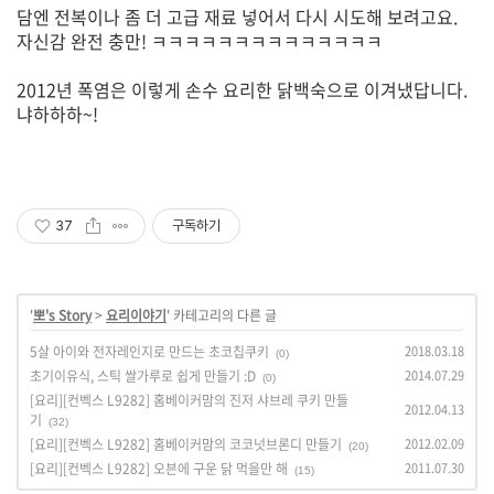
담엔 전복이나 좀 더 고급 재료 넣어서 다시 시도해 보려고요.
자신감 완전 충만! ㅋㅋㅋㅋㅋㅋㅋㅋㅋㅋㅋㅋㅋㅋ
2012년 폭염은 이렇게 손수 요리한 닭백숙으로 이겨냈답니다.
냐하하하~!
37
구독하기
'
뽀's Story
>
요리이야기
' 카테고리의 다른 글
5살 아이와 전자레인지로 만드는 초코칩쿠키
2018.03.18
(0)
초기이유식, 스틱 쌀가루로 쉽게 만들기 :D
2014.07.29
(0)
[요리][컨벡스 L9282] 홈베이커맘의 진저 샤브레 쿠키 만들
2012.04.13
기
(32)
[요리][컨벡스 L9282] 홈베이커맘의 코코넛브론디 만들기
2012.02.09
(20)
[요리][컨벡스 L9282] 오븐에 구운 닭 먹을만 해
2011.07.30
(15)