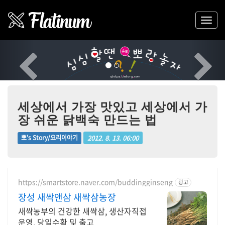
Previous
Nex
세상에서 가장 맛있고 세상에서 가
장 쉬운 닭백숙 만드는 법
2012. 8. 13. 06:00
뽀's Story/요리이야기
https://smartstore.naver.com/buddingginseng
광고
장성 새싹앤삼 새싹삼농장
새싹농부의 건강한 새싹삼, 생산자직접
운영, 당일수확 및 출고