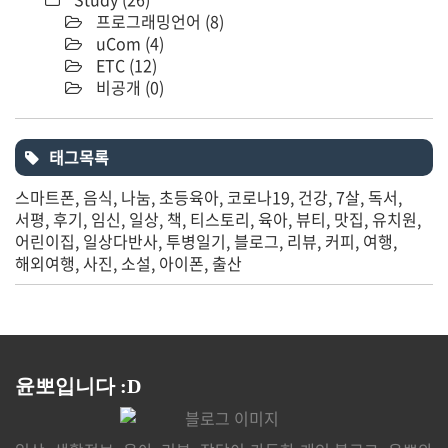
프로그래밍언어
(8)
uCom
(4)
ETC
(12)
비공개
(0)
태그목록
스마트폰
음식
나눔
초등육아
코로나19
건강
7살
독서
서평
후기
임신
일상
책
티스토리
육아
뷰티
맛집
유치원
어린이집
일상다반사
투병일기
블로그
리뷰
커피
여행
해외여행
사진
소설
아이폰
출산
윤뽀입니다 :D