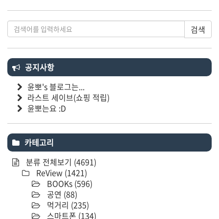
검색
공지사항
윤뽀's 블로그는...
라스트 세이브(쇼핑 적립)
윤뽀는요 :D
카테고리
분류 전체보기
(4691)
ReView
(1421)
BOOKs
(596)
공연
(88)
먹거리
(235)
스마트폰
(134)