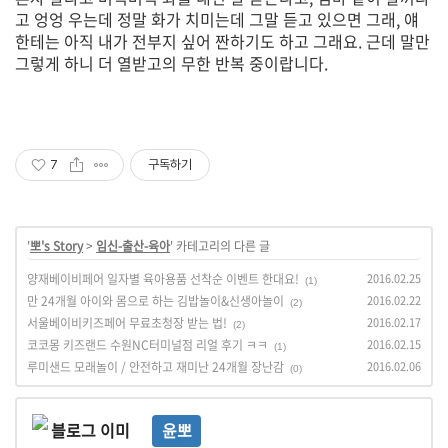
고 엉엉 우는데 정말 화가 치미는데 그말 듣고 있으면 그래, 얘
한테는 아직 내가 전부지 싶어 짠하기도 하고 그래요. 근데 말만
그렇게 하니 더 열받고의 무한 반복 중이랍니다.
7
구독하기
'
뽀's Story
>
임신-출산-육아
' 카테고리의 다른 글
양재베이비페어 일자별 육아용품 선착순 이벤트 한대요!
2016.02.25
(1)
만 24개월 아이와 몸으로 하는 김밥놀이&신생아놀이
2016.02.22
(2)
서울베이비키즈페어 무료초청장 받는 법!
2016.02.17
(2)
코코몽 키즈랜드 수원NC터미널점 리얼 후기 ㅋㅋ
2016.02.15
(1)
루미샌드 모래놀이 / 안전하고 재미난 24개월 장난감
2016.02.06
(0)
윤뽀