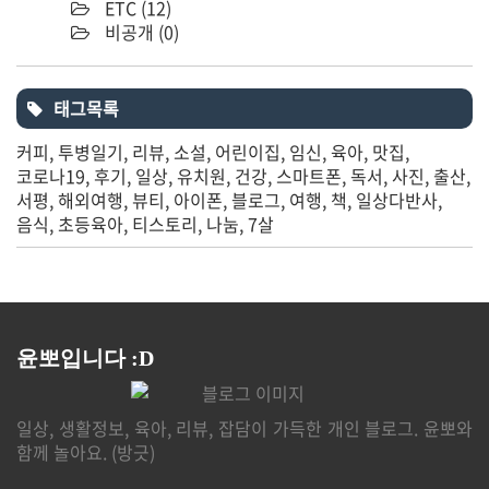
ETC
(12)
비공개
(0)
태그목록
커피
투병일기
리뷰
소설
어린이집
임신
육아
맛집
코로나19
후기
일상
유치원
건강
스마트폰
독서
사진
출산
서평
해외여행
뷰티
아이폰
블로그
여행
책
일상다반사
음식
초등육아
티스토리
나눔
7살
윤뽀입니다 :D
일상, 생활정보, 육아, 리뷰, 잡담이 가득한 개인 블로그. 윤뽀와
함께 놀아요. (방긋)