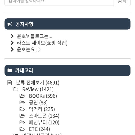
검색
공지사항
윤뽀's 블로그는...
라스트 세이브(쇼핑 적립)
윤뽀는요 :D
카테고리
분류 전체보기
(4691)
ReView
(1421)
BOOKs
(596)
공연
(88)
먹거리
(235)
스마트폰
(134)
패션뷰티
(120)
ETC
(244)