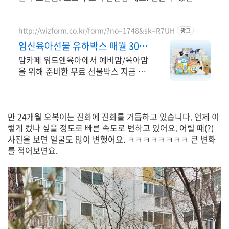
보, 로켓배송으로 안심하고 준비하세요.
http://wizform.co.kr/form/?no=1748&sk=R7UH
광고
임신육아선물 유하박스 매월 300
명 추첨
맘카페 위드앤육아에서 예비맘/육아맘
을 위해 준비한 무료 선물박스 지금 신
청가능 임산부부터 육아맘까지 누구나
신청가능
만 24개월 오복이는 진화에 진화를 거듭하고 있습니다. 언제 이
렇게 컸나 싶을 정도로 빠른 속도로 변하고 있어요. 어릴 때(?)
사진을 보면 얼굴도 많이 변했어요. ㅋㅋㅋㅋㅋㅋㅋㅋ 큰 변화
를 적어보면요.