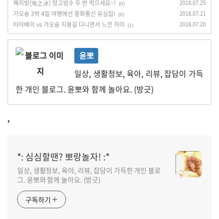
해지빙(海之冰) 망고빙수 두 번 먹으세요~!
2018.07.25
(0)
가오슝 3박 4일 여행에선 중화통신 유심칩!
2018.07.21
(0)
타이베이 vs 가오슝 지붕길 다니면서 느낀 차이
2018.07.20
(1)
윤뽀
일상, 생활정보, 육아, 리뷰, 잡담이 가득
한 개인 블로그. 윤뽀와 함께 놀아요. (방긋)
,
*: 심심할땐? 뽀랑놀자! :*
일상, 생활정보, 육아, 리뷰, 잡담이 가득한 개인 블로
그. 윤뽀와 함께 놀아요. (방긋)
구독하기