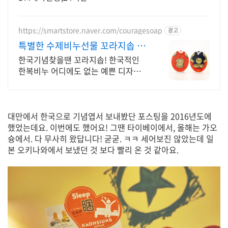
https://smartstore.naver.com/couragesoap
광고
특별한 수제비누선물 꼬라지솝 영
문설명서 무료제공!!
한국기념찾을땐 꼬라지솝! 한국적인
한복비누 어디에도 없는 예쁜 디자인의
수제비누 꼬라지솝 특별한선물 한복비
누 강추~
대만에서 한국으로 기념엽서 보내봤단 포스팅을 2016년도에
했었는데요. 이번에도 했어요! 그땐 타이베이에서, 올해는 가오
슝에서. 다 무사히 왔답니다! 굳굳. ㅋㅋ 세어보진 않았는데 일
본 오키나와에서 보냈던 것 보다 빨리 온 것 같아요.