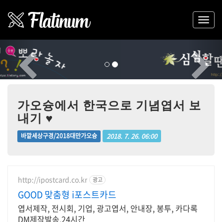
Previous
Nex
가오슝에서 한국으로 기념엽서 보
내기 ♥
2018. 7. 26. 06:00
바깥세상구경/2018대만가오슝
http://ipostcard.co.kr
광고
GOOD 맞춤형 i포스트카드
엽서제작, 전시회, 기업, 광고엽서, 안내장, 봉투, 카다록
DM제작발송,24시간