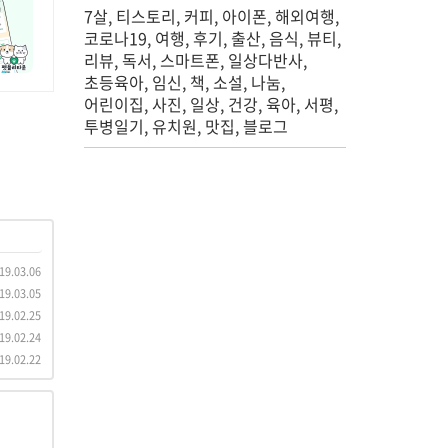
7살
티스토리
커피
아이폰
해외여행
코로나19
여행
후기
출산
음식
뷰티
리뷰
독서
스마트폰
일상다반사
초등육아
임신
책
소설
나눔
어린이집
사진
일상
건강
육아
서평
투병일기
유치원
맛집
블로그
19.03.06
19.03.05
19.02.25
19.02.24
19.02.22