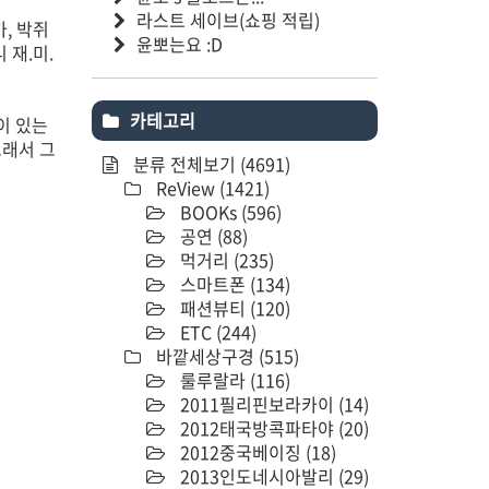
라스트 세이브(쇼핑 적립)
, 박쥐
윤뽀는요 :D
 재.미.
카테고리
이 있는
그래서 그
분류 전체보기
(4691)
ReView
(1421)
BOOKs
(596)
공연
(88)
먹거리
(235)
스마트폰
(134)
패션뷰티
(120)
ETC
(244)
바깥세상구경
(515)
룰루랄라
(116)
2011필리핀보라카이
(14)
2012태국방콕파타야
(20)
2012중국베이징
(18)
2013인도네시아발리
(29)