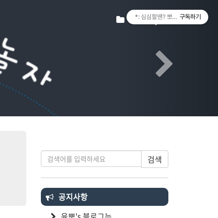
Next
티스토리툴바
Tistory
*: 심심할땐? 뽀랑놀자! :*
구독하기
검색
공지사항
윤뽀's 블로그는...