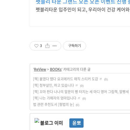
펫블리 타운 그랜드 오픈 오픈 이벤트 진행 
펫블리타운 입주민이 되고, 우리아이 건강 케어와
3
구독하기
'
ReView
>
BOOKs
' 카테고리의 다른 글
[책] 붙였다 뗐다 요괴메카드 매직 스티커 도감 〃
(0)
[책] 청부살인, 하고 있습니다 〃
(0)
[책] 꼬마 판다 나나의 말문이 빵 터지는 세 마디 영어 그림책, 말빵세
[책] 나는 가해자의 엄마입니다 〃
(0)
법 관련 추천도서 [형법의 눈]
(0)
윤뽀