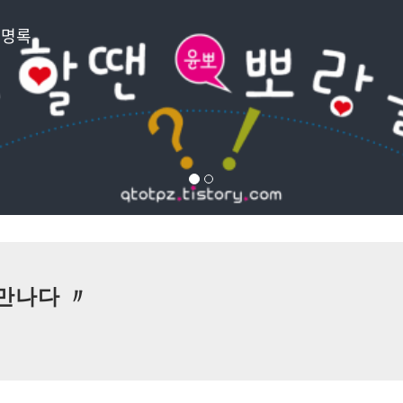
방명록
 만나다 〃