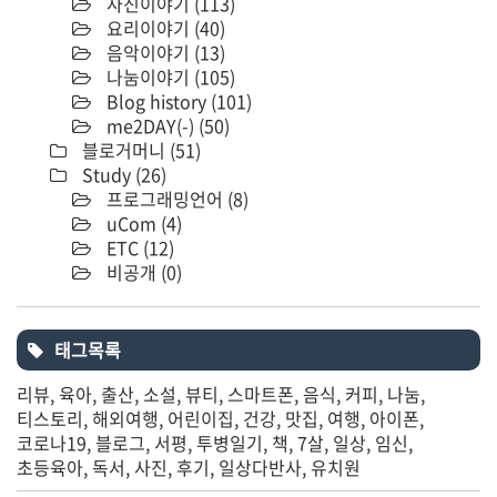
사진이야기
(113)
요리이야기
(40)
음악이야기
(13)
나눔이야기
(105)
Blog history
(101)
me2DAY(-)
(50)
블로거머니
(51)
Study
(26)
프로그래밍언어
(8)
uCom
(4)
ETC
(12)
비공개
(0)
태그목록
리뷰
육아
출산
소설
뷰티
스마트폰
음식
커피
나눔
티스토리
해외여행
어린이집
건강
맛집
여행
아이폰
코로나19
블로그
서평
투병일기
책
7살
일상
임신
초등육아
독서
사진
후기
일상다반사
유치원