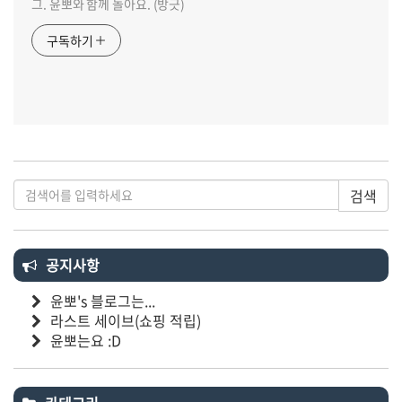
그. 윤뽀와 함께 놀아요. (방긋)
구독하기
검색
공지사항
윤뽀's 블로그는...
라스트 세이브(쇼핑 적립)
윤뽀는요 :D