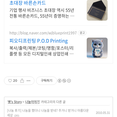
초대장 바른손카드
기업 행사 비즈니스 초대장 역시 55년
전통 바른손카드, 55년이 증명하는 퀄
리티
http://blog.naver.com/wjblueprint1997
광고
피오디프린팅 P.O.D Printing
복사/출력/제본/코팅/명함/포스터/리
플렛 등 모든 디지털인쇄 상업인쇄 전
문기업! 고객만족을 최우선의 가치로
생각하는 피오디프린팅 입니다.
20
구독하기
'
뽀's Story
>
나눔이야기
' 카테고리의 다른 글
[나눔 후기] 나눔을 했더니 나눔을 받네? 주거니 받거니 아름다운
2010.05.31
세상
(30)