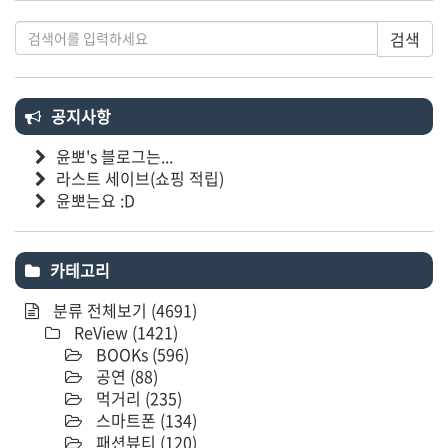
검색
공지사항
윤뽀's 블로그는...
라스트 세이브(쇼핑 적립)
윤뽀는요 :D
카테고리
분류 전체보기
(4691)
ReView
(1421)
BOOKs
(596)
공연
(88)
먹거리
(235)
스마트폰
(134)
패션뷰티
(120)