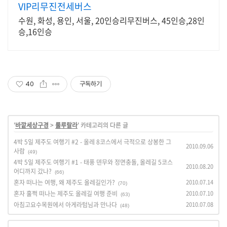
VIP리무진전세버스
수원, 화성, 용인, 서울, 20인승리무진버스, 45인승,28인
승,16인승
40
구독하기
'
바깥세상구경
>
룰루랄라
' 카테고리의 다른 글
4박 5일 제주도 여행기 #2 - 올레 8코스에서 극적으로 상봉한 그
2010.09.06
사람
(49)
4박 5일 제주도 여행기 #1 - 태풍 덴무와 정면충돌, 올레길 5코스
2010.08.20
어디까지 갔나?
(66)
혼자 떠나는 여행, 왜 제주도 올레길인가?
2010.07.14
(70)
혼자 훌쩍 떠나는 제주도 올레길 여행 준비
2010.07.10
(63)
아침고요수목원에서 아게라텀님과 만나다
2010.07.08
(48)