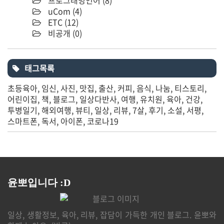
uCom
(4)
ETC
(12)
비공개
(0)
태그목록
초등육아
임신
사진
맛집
출산
커피
음식
나눔
티스토리
어린이집
책
블로그
일상다반사
여행
유치원
육아
건강
투병일기
해외여행
뷰티
일상
리뷰
7살
후기
소설
서평
스마트폰
독서
아이폰
코로나19
윤뽀입니다 :D
일상, 생활정보, 육아, 리뷰, 잡담이 가득한 개인 블로그. 윤뽀와