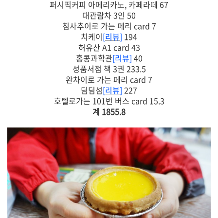
퍼시픽커피 아메리카노, 카페라떼 67
대관람차 3인 50
침사추이로 가는 페리 card 7
치케이
[
리뷰
]
194
허유산 A1 card 43
홍콩과학관
[
리뷰
]
40
성품서점 책 3권 233.5
완차이로 가는 페리 card 7
딤딤섬
[
리뷰
]
227
호텔로가는 101번 버스 card 15.3
계 1855.8