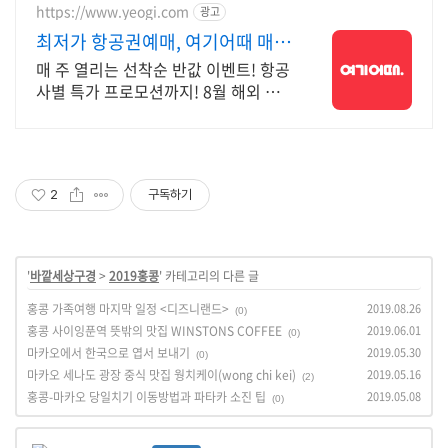
https://www.yeogi.com
광고
최저가 항공권예매, 여기어때 매
주 선착순 항공권 반값!
매 주 열리는 선착순 반값 이벤트! 항공
사별 특가 프로모션까지! 8월 해외 항
공권 3만원 즉시 할인! 놓치지 말고 미
리 여행 준비하세요!
2
구독하기
'
바깥세상구경
>
2019홍콩
' 카테고리의 다른 글
홍콩 가족여행 마지막 일정 <디즈니랜드>
2019.08.26
(0)
홍콩 사이잉푼역 뜻밖의 맛집 WINSTONS COFFEE
2019.06.01
(0)
마카오에서 한국으로 엽서 보내기
2019.05.30
(0)
마카오 세나도 광장 중식 맛집 웡치케이(wong chi kei)
2019.05.16
(2)
홍콩-마카오 당일치기 이동방법과 파타카 소진 팁
2019.05.08
(0)