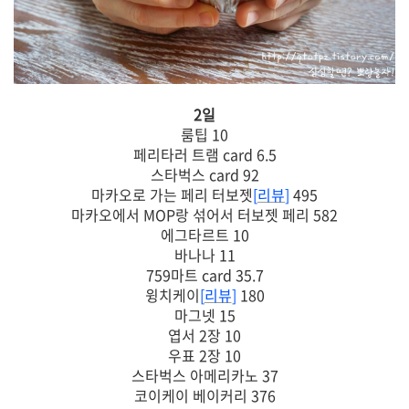
2일
룸팁 10
페리타러 트램 card 6.5
스타벅스 card 92
마카오로 가는 페리 터보젯
[
리뷰
]
495
마카오에서 MOP랑 섞어서 터보젯 페리 582
에그타르트 10
바나나 11
759마트 card 35.7
윙치케이
[
리뷰
]
180
마그넷 15
엽서 2장 10
우표 2장 10
스타벅스 아메리카노 37
코이케이 베이커리 376