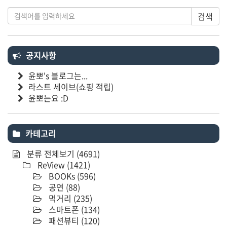
검색
공지사항
윤뽀's 블로그는...
라스트 세이브(쇼핑 적립)
윤뽀는요 :D
카테고리
분류 전체보기
(4691)
ReView
(1421)
BOOKs
(596)
공연
(88)
먹거리
(235)
스마트폰
(134)
패션뷰티
(120)