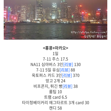
<홍콩+마카오>
1일
7-11 주스 17.5
NA11 심야버스 3인
[
리뷰
]
130
7-11 5일 유심
[
리뷰
]
88
옥토퍼스 카드 3인
[
리뷰
]
370
망고 2개 24
비프콘지, 튀긴 빵
[
리뷰
]
38
룸팁 10
트램 card 6.5
타이청베이커리 에그타르트 3개 card 30
캔디 58