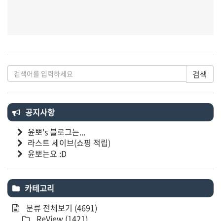
검색
공지사항
윤뽀's 블로그는...
라스트 세이브(쇼핑 적립)
윤뽀는요 :D
카테고리
분류 전체보기
(4691)
ReView
(1421)