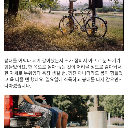
붕대를 어찌나 쎄게 감아놨는지 귀가 접혀서 아프고 눈 뜨기가
힘들었어요. 한 쪽으로 돌아 눕는 것이 어려울 정도로 감아놔서
한 자세로 누워있다 욕창 생길 뻔. 까진 아니더라도 몸이 힘들었
고 욕 나올 뻔 했네요. 일요일에 소독하고 붕대를 다시 감으면서
나아졌습니다.