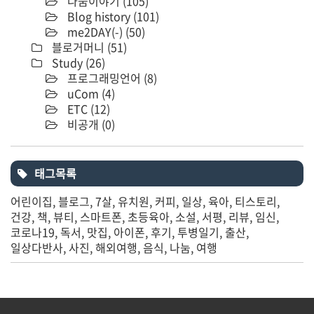
나눔이야기
(105)
Blog history
(101)
me2DAY(-)
(50)
블로거머니
(51)
Study
(26)
프로그래밍언어
(8)
uCom
(4)
ETC
(12)
비공개
(0)
태그목록
어린이집
블로그
7살
유치원
커피
일상
육아
티스토리
건강
책
뷰티
스마트폰
초등육아
소설
서평
리뷰
임신
코로나19
독서
맛집
아이폰
후기
투병일기
출산
일상다반사
사진
해외여행
음식
나눔
여행