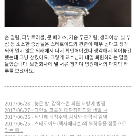
손 떨림, 피부트러블, 문 페이스, 가슴 두근거림, 생리이상, 빛 부
심 등 소소한 증상들은 스테로이드와 관련이 매우 높다고 생각
되어 멀지 않은 외래에서 다시 확인해야겠다 생각해서 적어놓긴
했는데 그냥 삼켰어요. 그렇게 교수님께 내일 퇴원하라는 말을
들었습니다. 보험회사에 낼 서류 챙기며 병원에서의 마지막 하
루를 보냈어요.
2017/06/28 - 늦은 밤, 갑작스런 퇴원 처방에 벙찜
2017/06/27 - 다인실 코골이 대환장파티와 생일 ㅋ
2017/06/26 - 세번째 뇌척수액 검사와 화학적 감염
2017/06/25 - 스테로이드(덱사메타손)의 부작용을 정통으로
맞는 중...