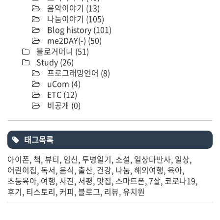
음악이야기
(13)
나눔이야기
(105)
Blog history
(101)
me2DAY(-)
(50)
블로거머니
(51)
Study
(26)
프로그래밍언어
(8)
uCom
(4)
ETC
(12)
비공개
(0)
태그목록
아이폰
책
뷰티
임신
투병일기
소설
일상다반사
일상
어린이집
독서
음식
출산
건강
나눔
해외여행
육아
초등육아
여행
사진
서평
맛집
스마트폰
7살
코로나19
후기
티스토리
커피
블로그
리뷰
유치원