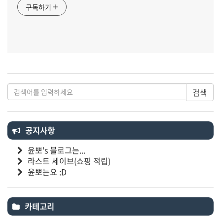
구독하기
검색
공지사항
윤뽀's 블로그는...
라스트 세이브(쇼핑 적립)
윤뽀는요 :D
카테고리