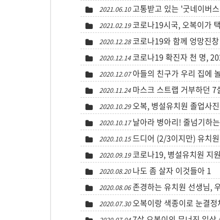
고통받고 있는 '굿네이버스
2021.06.10
코로나19시국, 오복이가 
2021.02.19
코로나19와 함께 엉망진창 유
2020.12.28
코로나19 확진자 천 명, 20
2020.12.14
아들의 친구가 우리 집에 
2020.12.07
마스크 스트랩 거부하던 7
2020.11.24
오복, 병설유치원 졸업사진
2020.10.29
날아라 병아리! 줄넘기하는
2020.10.17
드디어 (2/3이지만) 유치원 
2020.10.15
코로나19, 병설유치원 지원
2020.09.19
나도 좀 살자 이것들아
1
2020.08.20
존경하는 유치원 선생님, 우
2020.08.06
오복이랑 색종이로 눈결정체 
2020.07.30
7살 오복이의 무너진 일상 
2020.07.04