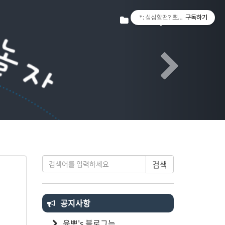
Next
티스토리툴바
Tistory
*: 심심할땐? 뽀랑놀자! :*
구독하기
검색
공지사항
윤뽀's 블로그는...