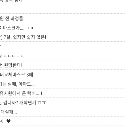
 전 과정들...
마스크가.... ㅠㅠ
) 7살, 쉽지만 쉽지 않은!
ㅠ
등원 ㄷㄷㄷㄷㄷ
6번 원망한다!
필터교체마스크 3매
는 실패, 아마도...
치원에서 온 택배...
1
는 겁니까? 개학연기 ㅠㅠ
대실패...
복아 ♥