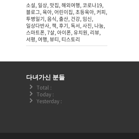
소설
일상
맛집
해외여행
코로나19
블로그
육아
어린이집
초등육아
커피
투병일기
음식
출산
건강
임신
일상다반사
책
후기
독서
사진
나눔
스마트폰
7살
아이폰
유치원
리뷰
서평
여행
뷰티
티스토리
다녀가신 분들
Total :
Today :
Yesterday :