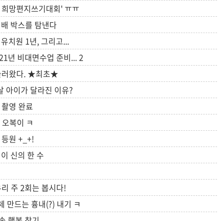
 희망편지쓰기대회' ㅠㅠ
택배 박스를 탐낸다
치원 1년, 그리고...
21년 비대면수업 준비...
2
놀러왔다. ★최초★
살 아이가 달라진 이유?
 촬영 완료
 오복이 ㅋ
등원 +_+!
이 신의 한 수
리 주 2회는 봅시다!
만드는 흉내(?) 내기 ㅋ
속 행복 찾기