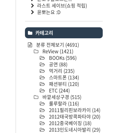
라스트 세이브(쇼핑 적립)
윤뽀는요 :D
카테고리
분류 전체보기
(4691)
ReView
(1421)
BOOKs
(596)
공연
(88)
먹거리
(235)
스마트폰
(134)
패션뷰티
(120)
ETC
(244)
바깥세상구경
(515)
룰루랄라
(116)
2011필리핀보라카이
(14)
2012태국방콕파타야
(20)
2012중국베이징
(18)
2013인도네시아발리
(29)